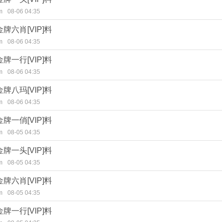
m
08-06 04:35
牌六肖[VIP]料
m
08-06 04:35
牌一行[VIP]料
m
08-06 04:35
牌八玛[VIP]料
m
08-06 04:35
牌一俏[VIP]料
m
08-05 04:35
牌一头[VIP]料
m
08-05 04:35
牌六肖[VIP]料
m
08-05 04:35
牌一行[VIP]料