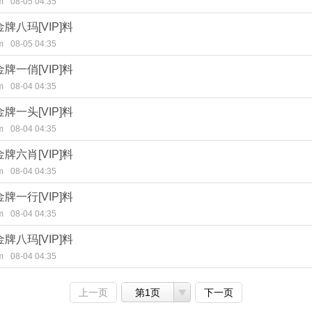
m
08-05 04:35
牌八玛[VIP]料
m
08-05 04:35
牌一俏[VIP]料
m
08-04 04:35
牌一头[VIP]料
m
08-04 04:35
牌六肖[VIP]料
m
08-04 04:35
牌一行[VIP]料
m
08-04 04:35
牌八玛[VIP]料
m
08-04 04:35
上一页
第1页
下一页