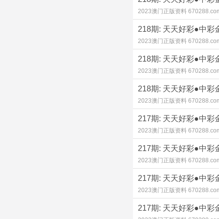
2023澳门正版资料 670288.co
218期: 天天好彩●中彩金
2023澳门正版资料 670288.co
218期: 天天好彩●中彩金
2023澳门正版资料 670288.co
218期: 天天好彩●中彩金
2023澳门正版资料 670288.co
217期: 天天好彩●中彩金
2023澳门正版资料 670288.co
217期: 天天好彩●中彩金
2023澳门正版资料 670288.co
217期: 天天好彩●中彩金
2023澳门正版资料 670288.co
217期: 天天好彩●中彩金