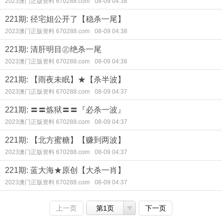
2023澳门正版资料 670288.com
08-09 04:38
221期: 径宅姐公开了【稳杀一尾】
2023澳门正版资料 670288.com
08-09 04:38
221期: 清肝明目㊣绝杀一尾
2023澳门正版资料 670288.com
08-09 04:38
221期: 【雨夜未眠】★【杀半波】
2023澳门正版资料 670288.com
08-09 04:37
221期: 〓〓炼狱〓〓『必杀一波』
2023澳门正版资料 670288.com
08-09 04:37
221期: 【北方蜜糖】【赚到两波】
2023澳门正版资料 670288.com
08-09 04:37
221期: 蓝大海★原创【大杀一肖】
2023澳门正版资料 670288.com
08-09 04:37
上一页
第1页
下一页