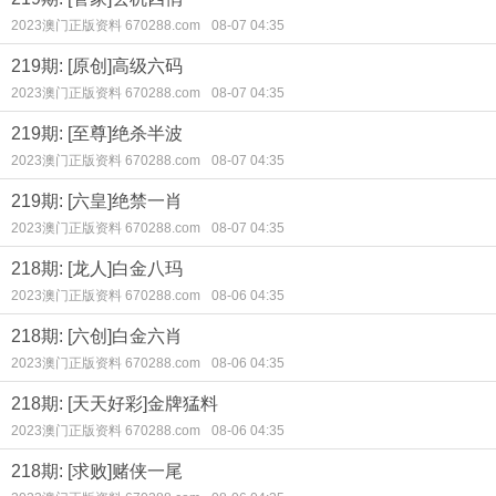
2023澳门正版资料 670288.com
08-07 04:35
219期: [原创]高级六码
2023澳门正版资料 670288.com
08-07 04:35
219期: [至尊]绝杀半波
2023澳门正版资料 670288.com
08-07 04:35
219期: [六皇]绝禁一肖
2023澳门正版资料 670288.com
08-07 04:35
218期: [龙人]白金八玛
2023澳门正版资料 670288.com
08-06 04:35
218期: [六创]白金六肖
2023澳门正版资料 670288.com
08-06 04:35
218期: [天天好彩]金牌猛料
2023澳门正版资料 670288.com
08-06 04:35
218期: [求败]赌侠一尾